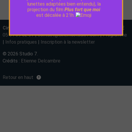
lunettes adaptées bien entendu), la
projection du film
Plus fort que moi
est décalée à 21h.
Cinéma Studio 7, Chemin des écoliers, 31650 AUZIELLE
05 61 39 02 37
|
contact@cinemastudio7.com
|
Programme
|
Infos pratiques
|
Inscription à la newsletter
© 2026 Studio 7.
Crédits :
Etienne Delcambre
Retour en haut