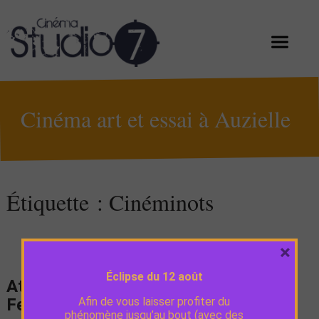
Cinéma art et essai à Auzielle
Étiquette :
Cinéminots
×
Éclipse du 12 août
Atelier bruitage animé par Jean Carl
Feldis
Afin de vous laisser profiter du
phénomène jusqu’au bout (avec des