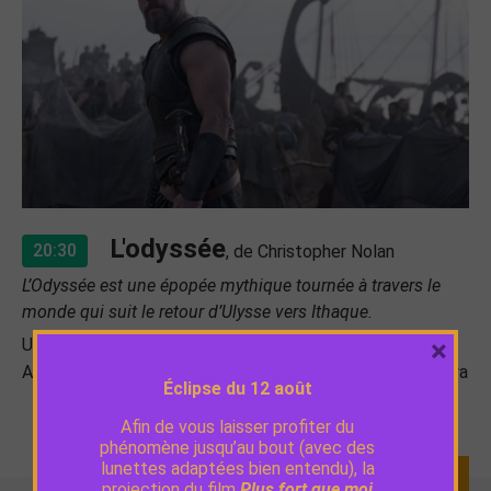
L'odyssée
20:30
, de Christopher Nolan
L’Odyssée est une épopée mythique tournée à travers le
monde qui suit le retour d’Ulysse vers Ithaque.
×
U.S.A. / 2026 / 2h53
Avec Matt Damon, Tom Holland, Anne Hathaway, Zendaya
Éclipse du 12 août
Afin de vous laisser profiter du
phénomène jusqu’au bout (avec des
lunettes adaptées bien entendu), la
TOUTE LA PROGRAMMATION
projection du film
Plus fort que moi