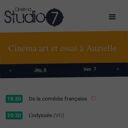
Cinéma art et essai à Auzielle
>
Ven. 7
Jeu. 6
<
18:30
De la comédie française
20:30
L'odyssée
(VO)