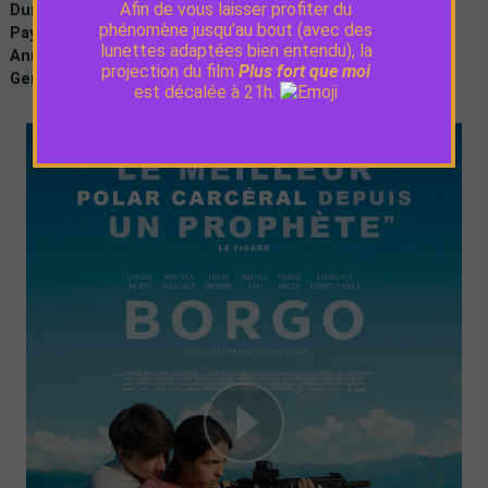
Afin de vous laisser profiter du
Durée :
1h58
phénomène jusqu’au bout (avec des
Pays :
France
lunettes adaptées bien entendu), la
Année de production :
2023
projection du film
Plus fort que moi
Genre :
Drame
est décalée à 21h.