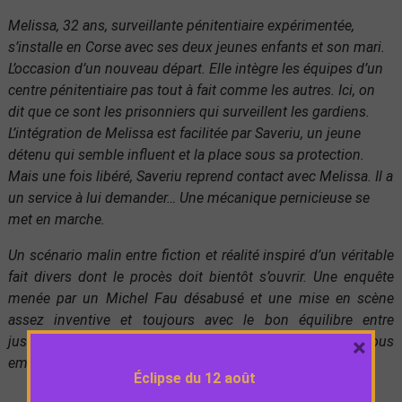
Melissa, 32 ans, surveillante pénitentiaire expérimentée,
s’installe en Corse avec ses deux jeunes enfants et son mari.
L’occasion d’un nouveau départ. Elle intègre les équipes d’un
centre pénitentiaire pas tout à fait comme les autres. Ici, on
dit que ce sont les prisonniers qui surveillent les gardiens.
L’intégration de Melissa est facilitée par Saveriu, un jeune
détenu qui semble influent et la place sous sa protection.
Mais une fois libéré, Saveriu reprend contact avec Melissa. Il a
un service à lui demander… Une mécanique pernicieuse se
met en marche.
Un scénario malin entre fiction et réalité inspiré d’un véritable
fait divers dont le procès doit bientôt s’ouvrir. Une enquête
menée par un Michel Fau désabusé et une mise en scène
assez inventive et toujours avec le bon équilibre entre
justesse des situations et tension au cordeau, pour nous
×
emmener loin des cartes postales touristiques.
Éclipse du 12 août