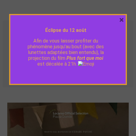
×
Séances
Éclipse du 12 août
Afin de vous laisser profiter du
phénomène jusqu’au bout (avec des
Dim. 29
20:30
VO
lunettes adaptées bien entendu), la
décembre
projection du film
Plus fort que moi
est décalée à 21h.
Lun. 30
18:15
VO
décembre