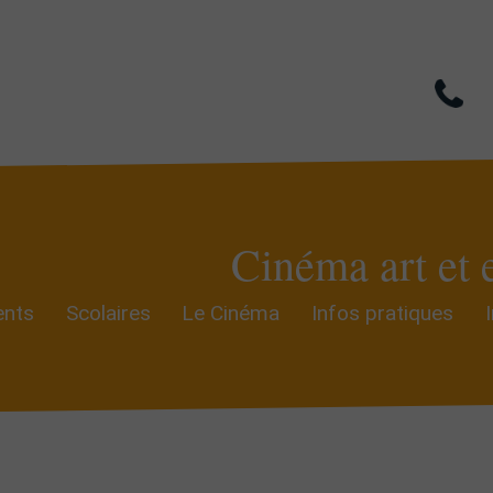
Cinéma art et 
nts
Scolaires
Le Cinéma
Infos pratiques