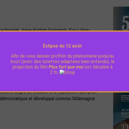
tachowiak, Anne-Kathrin Gummich, Eva Löbau
s, Carla Nowak mène l’enquête dans le collège où
Éclipse du 12 août
branlé par ses découvertes.
Afin de vous laisser profiter du phénomène jusqu’au
bout (avec des lunettes adaptées bien entendu), la
s susceptibles de survenir au sein du microcosme
projection du film
Plus fort que moi
est décalée à
e le respect de la vie privée, la discrimination des
21h.
sants et autoritaires et, d’une manière générale,
 narrative « effet boule de neige » maintient le
ussi le degré de cruauté et d’hypocrisie que peut
s démocratique et développé comme l’Allemagne.