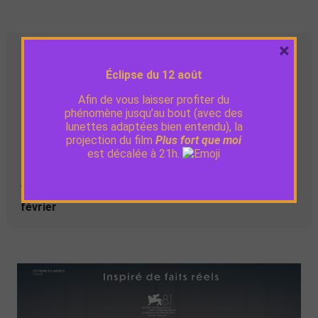
×
Séances
Éclipse du 12 août
Mer. 5 février
18:30
VO
Afin de vous laisser profiter du
phénomène jusqu’au bout (avec des
lunettes adaptées bien entendu), la
Lun. 10
projection du film
Plus fort que moi
21:00
VO
février
est décalée à 21h.
Ven. 14
21:00
VO
février