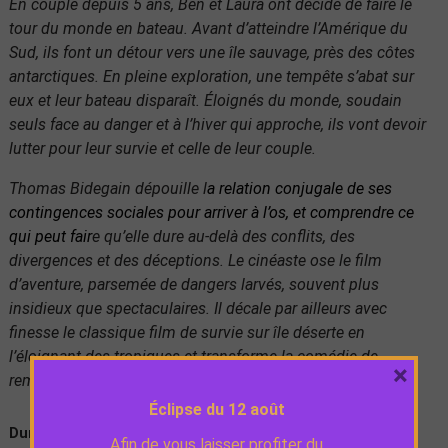
En couple depuis 5 ans, Ben et Laura ont décidé de faire le
tour du monde en bateau. Avant d’atteindre l’Amérique du
Sud, ils font un détour vers une île sauvage, près des côtes
antarctiques. En pleine exploration, une tempête s’abat sur
eux et leur bateau disparaît. Éloignés du monde, soudain
seuls face au danger et à l’hiver qui approche, ils vont devoir
lutter pour leur survie et celle de leur couple.
Thomas Bidegain dépouille l
a relation conjugale de ses
contingences sociales pour arriver à l’os, et comprendre ce
qui peut fair
e qu’elle dure au-delà des conflits, des
divergences et des déceptions. Le cinéaste ose le film
d’aventure, parsemée de dangers larvés, souvent plus
insidieux que spectaculaires. Il décale par ailleurs avec
finesse le classique film de survie sur île déserte en
l’éloignant des tropiques et transforme la comédie de
×
remariage en drame.
Éclipse du 12 août
Durée :
1h50
Afin de vous laisser profiter du