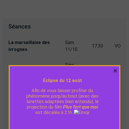
Séances
La marseillaise des
Sam.
17:30
VO
ivrognes
11/10
Sam.
Sorda
21:30
VO
×
11/10
Éclipse du 12 août
Mer.
Afin de vous laisser profiter du
Sirāt
20:30
VO
15/10
phénomène jusqu’au bout (avec des
lunettes adaptées bien entendu), la
projection du film
Plus fort que moi
Cervantès avant
Mer.
est décalée à 21h.
20:30
VO
Don Quichotte
22/10