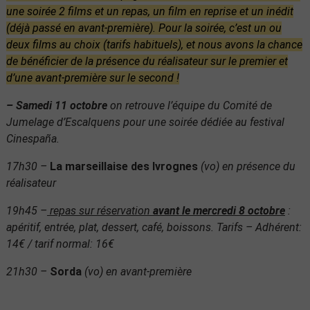
une soirée 2 films et un repas, un film en reprise et un inédit
(déjà passé en avant-première). Pour la soirée, c’est un ou
deux films au choix (tarifs habituels), et nous avons la chance
de bénéficier de la présence du réalisateur sur le premier et
d’une avant-première sur le second !
– Samedi 11 octobre
on retrouve l’équipe du Comité de
Jumelage d’Escalquens pour une soirée dédiée au festival
Cinespaña.
17h30 –
La marseillaise des Ivrognes
(vo) en présence du
réalisateur
19h45 –
repas sur réservation
avant le mercredi 8 octobre
:
apéritif, entrée, plat, dessert, café, boissons. Tarifs – Adhérent:
14€ / tarif normal: 16€
21h30 –
Sorda
(vo) en avant-première