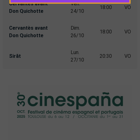
Cervantès avant
Ven.
18:00
VO
Don Quichotte
24/10
Cervantès avant
Dim.
18:00
VO
Don Quichotte
26/10
Lun.
Sirāt
20:30
VO
27/10