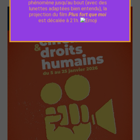
phénomène jusqu’au bout (avec des
lunettes adaptées bien entendu), la
projection du film
Plus fort que moi
est décalée à 21h.