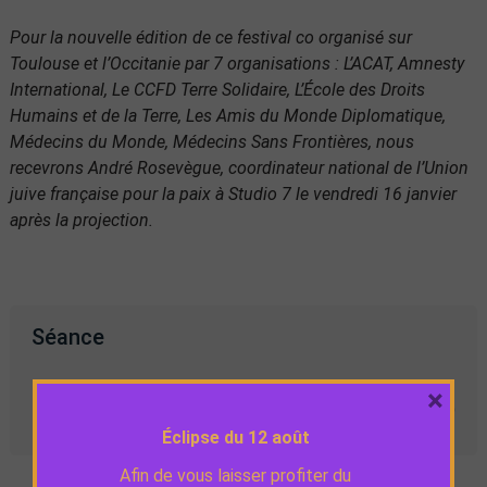
Pour la nouvelle édition de ce festival co organisé sur
Toulouse et l’Occitanie par 7 organisations : L’ACAT, Amnesty
International, Le CCFD Terre Solidaire, L’École des Droits
Humains et de la Terre, Les Amis du Monde Diplomatique,
Médecins du Monde, Médecins Sans Frontières, nous
recevrons André Rosevègue, coordinateur national de l’Union
juive française pour la paix à Studio 7 le vendredi 16 janvier
après la projection.
Séance
×
La voix de Hind
Ven.
21:00
VO
Rajab
16/01
Éclipse du 12 août
Afin de vous laisser profiter du