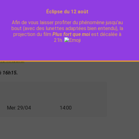
éo
Éclipse du 12 août
Afin de vous laisser profiter du phénomène jusqu’au
bout (avec des lunettes adaptées bien entendu), la
projection du film
Plus fort que moi
est décalée à
21h.
e
session gratuite de découverte du jeu vidéo
en
d écran, du retro-gaming sur bornes dans le hall
é virtuelle.
à
16h15.
Mer. 29/04
14:00