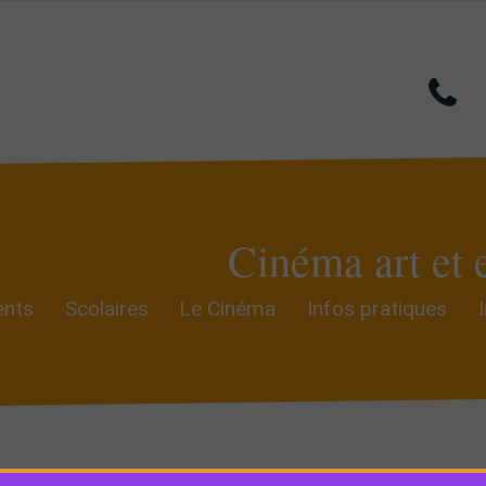
Cinéma art et 
nts
Scolaires
Le Cinéma
Infos pratiques