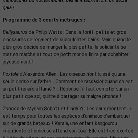
minuscules ou noctambules, ces animaux-là font un sacré
gala !
Programme de 3 courts métrages :
Bellysaurus
de Philip Watts : Dans la forêt, petits et gros
dinosaures se régalent de succulentes baies. Mais quand le
plus gros décide de manger la plus petite, la solidarité se
met en marche et tout ce petit monde finira par cohabiter
joyeusement !
Foxtale
d’Alexandra Allen : Les oiseaux n’ont laissé qu’une
seule cerise sur l’arbre… Comment se rassasier quand on est
un petit renard affamé ?… Réponse : il faut compter sur un
plus petit que soi, quitte à partager sa maigre pitance !
Zoobox
de Myriam Schott et Linda Yi : Les eaux montent… il
est temps pour toutes les espèces d’animaux d’embarquer
sur de grands bateaux ! Kerala, une enfant kangourou
impatiente et curieuse attend son tour. Elle est très excitée