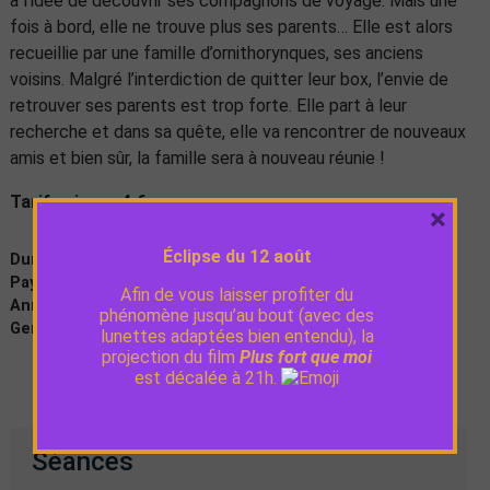
à l’idée de découvrir ses compagnons de voyage. Mais une
fois à bord, elle ne trouve plus ses parents… Elle est alors
recueillie par une famille d’ornithorynques, ses anciens
voisins. Malgré l’interdiction de quitter leur box, l’envie de
retrouver ses parents est trop forte. Elle part à leur
recherche et dans sa quête, elle va rencontrer de nouveaux
amis et bien sûr, la famille sera à nouveau réunie !
Tarif unique : 4 €
×
Éclipse du 12 août
Durée :
40 min
Pays :
Grande-Bretagne, Portugal, France
Afin de vous laisser profiter du
Année de production :
2025
phénomène jusqu’au bout (avec des
Genre :
Animation, Famille
lunettes adaptées bien entendu), la
projection du film
Plus fort que moi
est décalée à 21h.
Séances