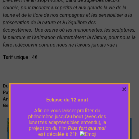
prennent vie en stop-motion, dans de superbes décors
colorés, pour raconter aux petits et aux grands la vie de la
faune et de la flore de nos campagnes et les sensibiliser à la
préservation de la nature et à l’équilibre des
écosystèmes. Une œuvre où les marionnettes, les sculptures,
la peinture et l’animation réinterprètent la Nature, pour nous la
faire redécouvrir comme nous ne l’avons jamais vue !
Tarif unique : 4€
Durée :
1h01
×
Pays :
France
Année de production :
2019
Éclipse du 12 août
Genre :
Animation
Afin de vous laisser profiter du
phénomène jusqu’au bout (avec des
lunettes adaptées bien entendu), la
projection du film
Plus fort que moi
est décalée à 21h.