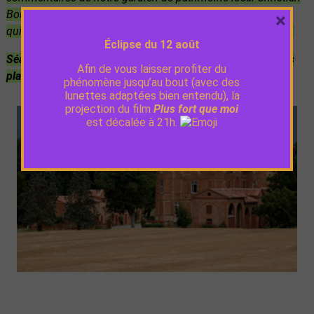
Boucher, vous serez incollable sur ce bâtiment majestueux
×
qui nous accueille tous les jours quand on arrive à Auzielle.
Éclipse du 12 août
Séance de 20 min, entrée libre et gratuite dans la limite des
Afin de vous laisser profiter du
places disponibles.
phénomène jusqu’au bout (avec des
lunettes adaptées bien entendu), la
projection du film
Plus fort que moi
est décalée à 21h.