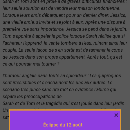
Sarah et Tom sont en proie à de graves difficultés financières :
leur seule solution est de vendre leur maison londonienne.
Lorsque leurs amis débarquent pour un dernier dîner, Jessica,
une vieille amie, s’invite et se joint à eux. Après une dispute à
première vue sans importance, Jessica se pend dans le jardin.
Tom s’apprête à appeler la police lorsque Sarah réalise que si
l’acheteur l’apprend, la vente tombera à l’eau, ruinant ainsi leur
couple. La seule façon de s’en sortir est de ramener le corps
de Jessica dans son propre appartement. Après tout, qu’est-
ce qui pourrait mal tourner ?
L’humour anglais dans toute sa splendeur ! Les quiproquos
sont irrésistibles et s’enchaînent les uns aux autres. Le
scénario très pince sans rire met en évidence l’abîme qui
sépare les préoccupations de
Sarah et de Tom et la tragédie qui s’est jouée dans leur jardin.
Un portrait au vitriol des quatre amis et une comédie noire,
×
satire des classes moyennes britanniques.
Éclipse du 12 août