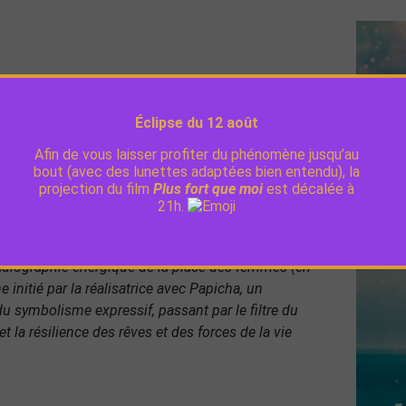
 Brakni
Éclipse du 12 août
e. Femme de ménage le jour, elle participe à des
Afin de vous laisser profiter du phénomène jusqu’au
gné gros, elle est violemment agressée par Ali et
bout (avec des lunettes adaptées bien entendu), la
erine s’envolent. Elle doit alors accepter et aimer
projection du film
Plus fort que moi
est décalée à
21h.
 femmes, Houria va retrouver un sens à sa vie
ublimation des corps blessés…
radiographie énergique de la place des femmes (en
e initié par la réalisatrice avec Papicha, un
 symbolisme expressif, passant par le filtre du
et la résilience des rêves et des forces de la vie