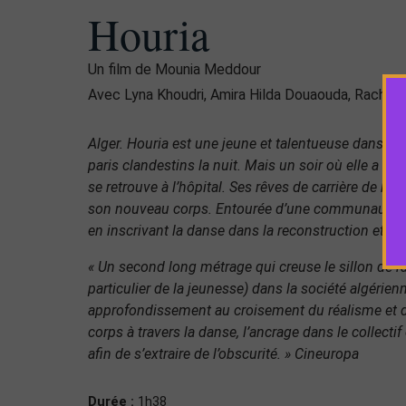
Houria
Un film de Mounia Meddour
Avec Lyna Khoudri, Amira Hilda Douaouda, Rachida
Alger. Houria est une jeune et talentueuse danseus
paris clandestins la nuit. Mais un soir où elle a ga
se retrouve à l’hôpital. Ses rêves de carrière de ball
son nouveau corps. Entourée d’une communauté de
en inscrivant la danse dans la reconstruction et s
« Un second long métrage qui creuse le sillon de 
particulier de la jeunesse) dans la société algérienn
approfondissement au croisement du réalisme et du
corps à travers la danse, l’ancrage dans le collectif 
afin de s’extraire de l’obscurité. » Cineuropa
Durée :
1h38