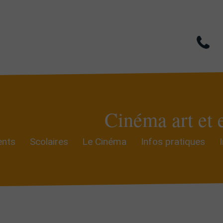
Cinéma art et 
nts
Scolaires
Le Cinéma
Infos pratiques