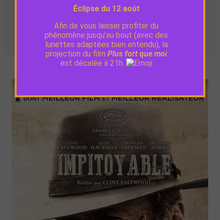
Éclipse du 12 août
Afin de vous laisser profiter du
Dim. 12
14:00
VO
phénomène jusqu’au bout (avec des
octobre
lunettes adaptées bien entendu), la
projection du film
Plus fort que moi
est décalée à 21h.