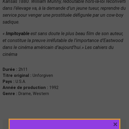
Kansas 1880. William Munny, redoutable hors-la-loi reconverti
dans l’élevage va, à la demande d’un jeune tueur, reprendre du
service pour venger une prostituée défigurée par un cow-boy
sadique.
«
Impitoyable
est sans doute le plus beau film de son auteur,
et constitue la preuve irréfutable de l’importance d’Eastwood
dans le cinéma américain d’aujourd’hui.» Les cahiers du
cinéma
Durée :
2h11
Titre original :
Unforgiven
Pays :
U.S.A.
Année de production :
1992
Genre :
Drame, Western
×
Séances