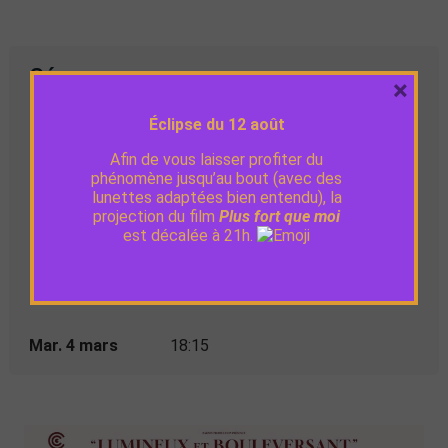
Séances
×
Éclipse du 12 août
Mer. 26
20:30
Afin de vous laisser profiter du
février
phénomène jusqu’au bout (avec des
lunettes adaptées bien entendu), la
Sam.
projection du film
Plus fort que moi
18:30
est décalée à 21h.
1ermars
Dim. 2 mars
20:30
Mar. 4 mars
18:15