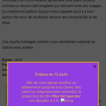
s’unissent en communauté éphémère, une oasis drôle et
colorée ou encore des bergères qui dansent avec les nuages…
Le cinéma est parfois là pour nous rappeler qu’il y a tout
autour de nous de multiples raisons de s’émerveiller et de
rêver.
Ces courts-métrages colorés vous emmènent explorer la
nature avec poésie.
Durée :
0h41
×
Pays :
France
Année de production :
2022
Éclipse du 12 août
Genre :
Animation, Famille
Afin de vous laisser profiter du
phénomène jusqu’au bout (avec des
lunettes adaptées bien entendu), la
projection du film
Plus fort que moi
est décalée à 21h.