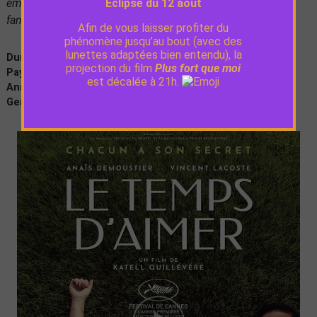
Éclipse du 12 août
émouvante, elle, en puisant plus profond que dans sa
fantaisie naturelle, jusqu’à la transfiguration. » Télérama
Afin de vous laisser profiter du
phénomène jusqu’au bout (avec des
lunettes adaptées bien entendu), la
Durée :
2h05
projection du film
Plus fort que moi
Pays :
France
est décalée à 21h.
Année de production :
2023
Genre :
Drame, Romance