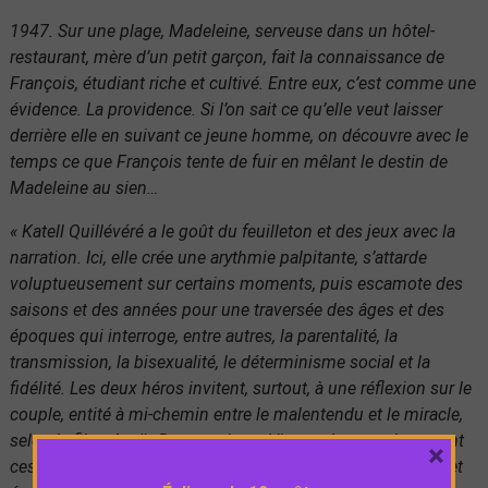
1947. Sur une plage, Madeleine, serveuse dans un hôtel-
restaurant, mère d’un petit garçon, fait la connaissance de
François, étudiant riche et cultivé. Entre eux, c’est comme une
évidence. La providence. Si l’on sait ce qu’elle veut laisser
derrière elle en suivant ce jeune homme, on découvre avec le
temps ce que François tente de fuir en mêlant le destin de
Madeleine au sien…
« Katell Quillévéré a le goût du feuilleton et des jeux avec la
narration. Ici, elle crée une arythmie palpitante, s’attarde
voluptueusement sur certains moments, puis escamote des
saisons et des années pour une traversée des âges et des
époques qui interroge, entre autres, la parentalité, la
transmission, la bisexualité, le déterminisme social et la
fidélité. Les deux héros invitent, surtout, à une réflexion sur le
couple, entité à mi-chemin entre le malentendu et le miracle,
selon le film. Anaïs Demoustier et Vincent Lacoste incarnent
×
ces complexités avec panache, lui par une fragilité lunaire et