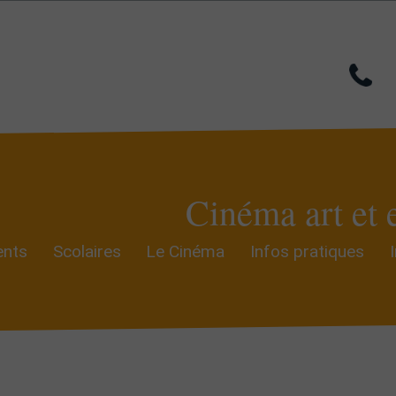
Cinéma art et 
nts
Scolaires
Le Cinéma
Infos pratiques