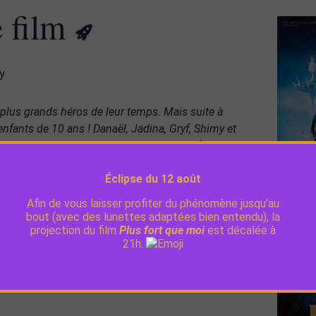
e film
y
s plus grands héros de leur temps. Mais suite à
enfants de 10 ans ! Danaël, Jadina, Gryf, Shimy et
er Darkhell et libérer leur planète de l’enfance
Éclipse du 12 août
 d’exemplaires vendus(!) et plus ou moins basé
Afin de vous laisser profiter du phénomène jusqu’au
daires,
le film, a été complètement validé par son
bout (avec des lunettes adaptées bien entendu), la
vrir à partir de 9/10 ans à l’occasion de
Moteur !
projection du film
Plus fort que moi
est décalée à
21h.