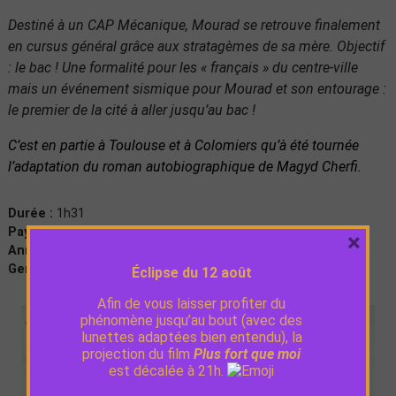
Destiné à un CAP Mécanique, Mourad se retrouve finalement
en cursus général grâce aux stratagèmes de sa mère. Objectif
: le bac ! Une formalité pour les « français » du centre-ville
mais un événement sismique pour Mourad et son entourage :
le premier de la cité à aller jusqu’au bac !
C’est en partie à Toulouse et à Colomiers qu’à été tournée
l’adaptation du roman autobiographique de Magyd Cherfi.
Durée :
1h31
Pays :
France
×
Année de production :
2023
Genre :
Comédie
Éclipse du 12 août
Afin de vous laisser profiter du
phénomène jusqu’au bout (avec des
lunettes adaptées bien entendu), la
projection du film
Plus fort que moi
est décalée à 21h.