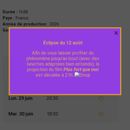
Durée :
1h38
Pays :
France
Année de production :
2026
Genre :
Espionnage, Thriller
×
Éclipse du 12 août
Afin de vous laisser profiter du
phénomène jusqu’au bout (avec des
lunettes adaptées bien entendu), la
Séances
projection du film
Plus fort que moi
est décalée à 21h.
Ven. 26 juin
16:30
Lun. 29 juin
20:30
Mar. 30 juin
18:30