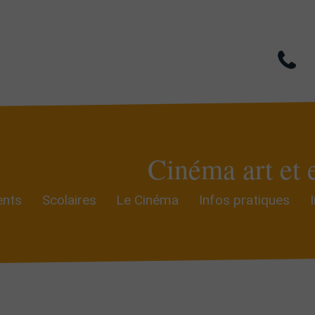
Cinéma art et 
nts
Scolaires
Le Cinéma
Infos pratiques