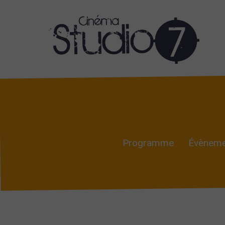
Programme
Évèneme