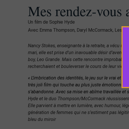
Mes rendez-vous 
Un film de Sophie Hyde
Avec Emma Thompson, Daryl McCormack, Les Maba
Nancy Stokes, enseignante à la retraite, a vécu une
mari, elle est prise d’un inavouable désir d’aventure
boy, Leo Grande. Mais cette rencontre improbable po
recherchaient et bouleverser le cours de leur vie…
« L’imbrication des identités, le jeu sur le vrai et le
très joli film qui touche au plus juste émotionnelle
s’abandonne. Avec sa mise en abîme travaillée et s
Hyde et le duo Thompson/McCormack réussissent p
Elle parvient à mettre en lumière, avec humour, lég
génération de femmes qui ne s’estiment pas légitimes
bleu du miroir