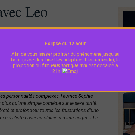
avec Leo
leka, Lennie Beare, Carina Lopes
Éclipse du 12 août
 vie sage et sans excès. Après la mort de son
Afin de vous laisser profiter du phénomène jusqu’au
. Elle s’offre alors les services d’un jeune escort
bout (avec des lunettes adaptées bien entendu), la
urrait leur apporter bien plus que ce qu’ils
projection du film
Plus fort que moi
est décalée à
21h.
 faux qui hante l’histoire sont les points forts de ce
ment dès lors qu’à l’image de ses acteurs il
es personnalités complexes, l’autrice Sophi
e
lus qu’une simple comédie sur le sexe tarifé.
èreté et profondeur toutes les frustrations d’une
 à s’intéresser au plaisir et à leur corps. » Le