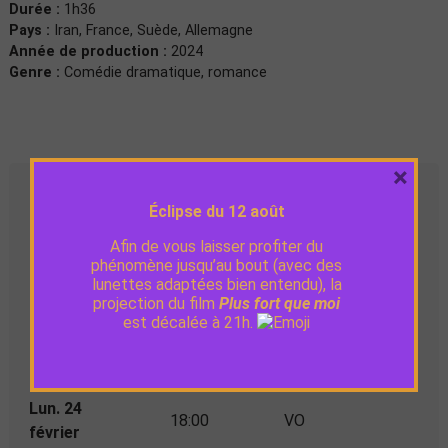
Durée :
1h36
Pays :
Iran, France, Suède, Allemagne
Année de production :
2024
Genre :
Comédie dramatique, romance
×
Séances
Éclipse du 12 août
Afin de vous laisser profiter du
Lun. 17
20:30
VO
phénomène jusqu’au bout (avec des
février
lunettes adaptées bien entendu), la
projection du film
Plus fort que moi
est décalée à 21h.
Mer. 19
18:30
VO
février
Lun. 24
18:00
VO
février