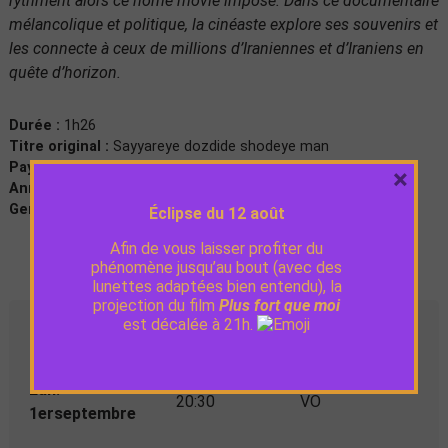
rythment alors ce home movie imposé. Dans ce documentaire
mélancolique et politique, la cinéaste explore ses souvenirs et
les connecte à ceux de millions d’Iraniennes et d’Iraniens en
quête d’horizon.
Durée :
1h26
Titre original :
Sayyareye dozdide shodeye man
Pays :
Allemagne
×
Année de production :
2024
Genre :
Documentaire
Éclipse du 12 août
Afin de vous laisser profiter du
phénomène jusqu’au bout (avec des
lunettes adaptées bien entendu), la
projection du film
Plus fort que moi
est décalée à 21h.
Séances
Lun.
20:30
VO
1erseptembre