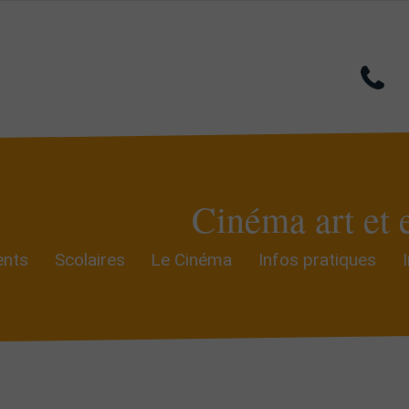
Cinéma art et 
nts
Scolaires
Le Cinéma
Infos pratiques