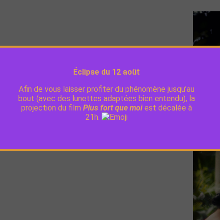
y
Éclipse du 12 août
e entre deux solitudes qui vont cheminer un temps
Afin de vous laisser profiter du phénomène jusqu’au
ie, avec une maladie qui est en train de lui
bout (avec des lunettes adaptées bien entendu), la
d’une aide-soignante, immigrée et enceinte qui est
projection du film
Plus fort que moi
est décalée à
21h.
entera son film et répondra à vos questions