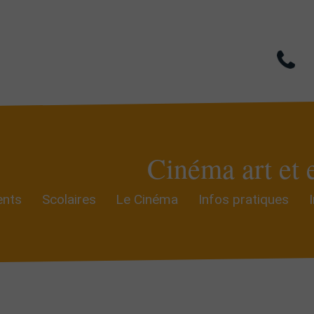
Cinéma art et 
nts
Scolaires
Le Cinéma
Infos pratiques