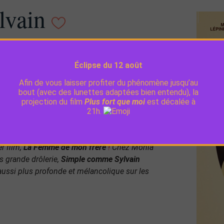
lvain
al, Francis-William Rhéaume, Monia Chokri, Steve
Éclipse du 12 août
Afin de vous laisser profiter du phénomène jusqu’au
t vit en couple avec Xavier depuis 10 ans. Sylvain
bout (avec des lunettes adaptées bien entendu), la
projection du film
Plus fort que moi
est décalée à
ver leur maison de campagne. Quand Sophia
21h.
up de foudre. Les opposés s’attirent, mais cela
r film,
La Femme de mon frère
!
Chez Monia
s grande drôlerie,
Simple comme Sylvain
ussi plus profonde et mélancolique sur les