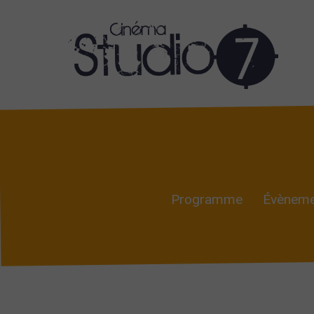
Programme
Évèneme