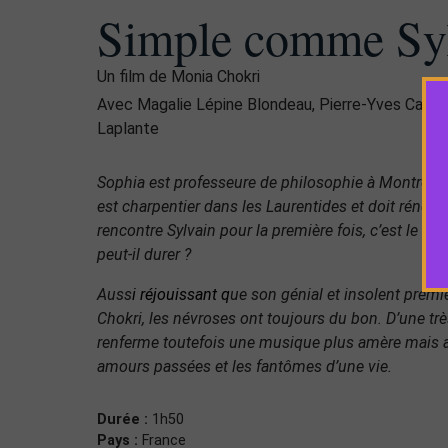
Simple comme Sy
Un film de Monia Chokri
Avec Magalie Lépine Blondeau, Pierre-Yves Cardin
Laplante
Sophia est professeure de philosophie à Montréal e
est charpentier dans les Laurentides et doit réno
rencontre Sylvain pour la première fois, c’est le co
peut-il durer ?
Auss
i réjouissant q
ue son génial et insolent premie
Chokri, les névroses ont toujours du bon. D’une trè
renferme toutefois une musique plus amère mais a
amours passées et les fantômes d’une vie.
Durée :
1h50
Pays :
France