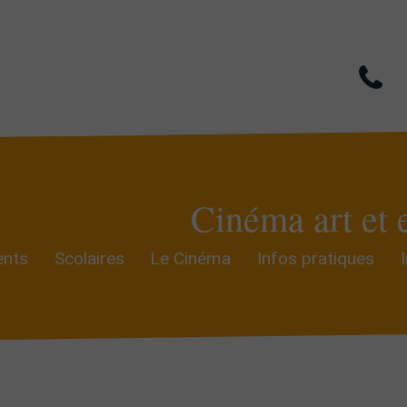
Cinéma art et 
nts
Scolaires
Le Cinéma
Infos pratiques