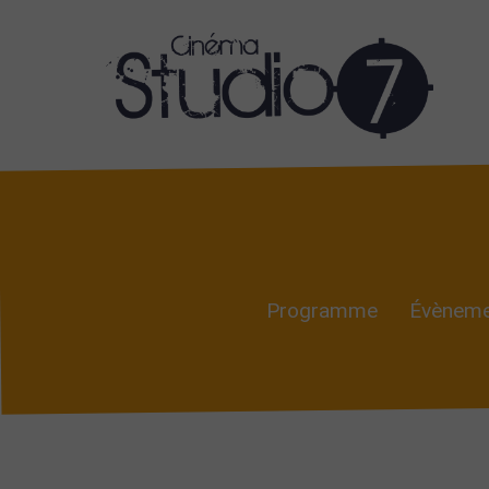
Programme
Évèneme