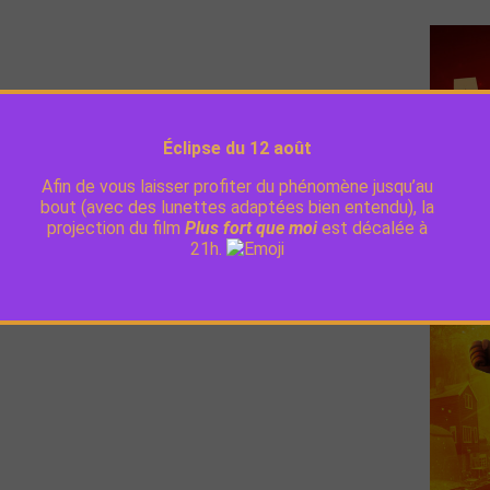
onsen, Todd Bishop Monrad Vistven, Line Verndal
Éclipse du 12 août
gle entre l’école, ses amis, et sa passion pour les
Afin de vous laisser profiter du phénomène jusqu’au
: son papa est Super Lion, le super-héros le plus
bout (avec des lunettes adaptées bien entendu), la
ontrer ses pouvoirs et de plonger dans l’aventure
projection du film
Plus fort que moi
est décalée à
21h.
ive !