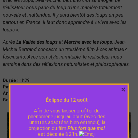
avec les loups, Jean-Michel Bertrand clôt sa trilogie. Le
réalisateur nous parle du loup d’une manière totalement
nouvelle et inattendue. Il y aura bientôt des loups un peu
partout en France. Il faut donc apprendre à « vivre avec les
loups ».
Après
La Vallée des loups
et
Marche avec les loups
, Jean-
Michel Bertrand consacre un troisième film à ces animaux
fascinants.
Avec son style inimitable, le réalisateur nous
entraîne dans des réflexions naturalistes et philosophiques.
Durée :
1h29
×
Pays :
France
Année de production :
2023
Éclipse du 12 août
Genre :
Documentaire
Afin de vous laisser profiter du
phénomène jusqu’au bout (avec des
lunettes adaptées bien entendu), la
projection du film
Plus fort que moi
est décalée à 21h.