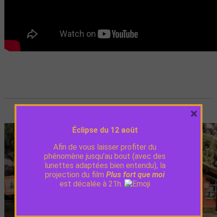
×
Éclipse du 12 août
Afin de vous laisser profiter du
phénomène jusqu’au bout (avec des
lunettes adaptées bien entendu), la
projection du film
Plus fort que moi
est décalée à 21h.